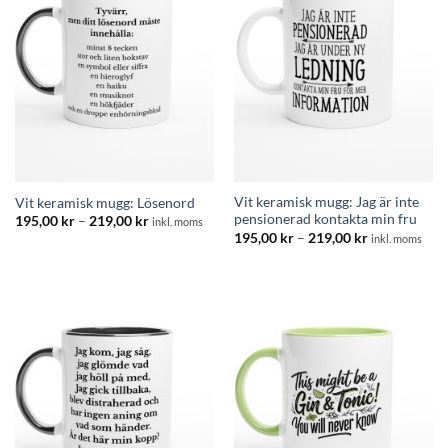
Vit keramisk mugg: Jag är inte
Vit keramisk mugg: Lösenord
pensionerad kontakta min fru
Prisintervall:
195,00
kr
–
219,00
kr
inkl. moms
195,00 kr
Prisintervall:
195,00
kr
–
219,00
kr
inkl. moms
till
195,00 kr
219,00 kr
till
219,00 kr