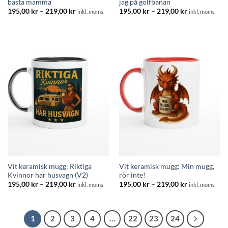
bästa mamma
jag på golfbanan
Prisintervall:
Prisintervall:
195,00
kr
–
219,00
kr
195,00
kr
–
219,00
kr
inkl. moms
inkl. moms
195,00 kr
195,00 kr
till
till
219,00 kr
219,00 kr
Vit keramisk mugg: Riktiga
Vit keramisk mugg: Min mugg,
Kvinnor har husvagn (V2)
rör inte!
Prisintervall:
Prisintervall:
195,00
kr
–
219,00
kr
195,00
kr
–
219,00
kr
inkl. moms
inkl. moms
195,00 kr
195,00 kr
till
till
219,00 kr
219,00 kr
1
2
3
4
…
22
23
24