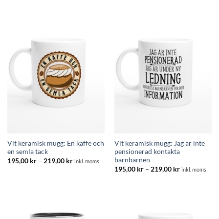
195,00 kr
195,00 kr
till
till
219,00 kr
219,00 kr
Vit keramisk mugg: En kaffe och
Vit keramisk mugg: Jag är inte
en semla tack
pensionerad kontakta
barnbarnen
Prisintervall:
195,00
kr
–
219,00
kr
inkl. moms
195,00 kr
Prisintervall:
195,00
kr
–
219,00
kr
inkl. moms
till
195,00 kr
219,00 kr
till
219,00 kr