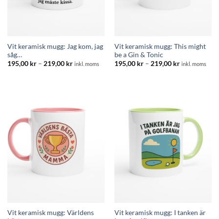
Vit keramisk mugg: Jag kom, jag
Vit keramisk mugg: This might
såg…
be a Gin & Tonic
Prisintervall:
Prisintervall:
195,00
kr
–
219,00
kr
195,00
kr
–
219,00
kr
inkl. moms
inkl. moms
195,00 kr
195,00 kr
till
till
219,00 kr
219,00 kr
Vit keramisk mugg: Världens
Vit keramisk mugg: I tanken är