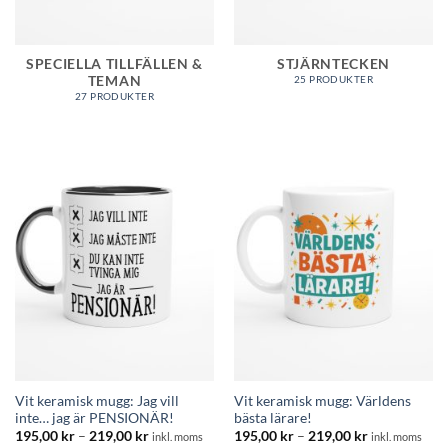
SPECIELLA TILLFÄLLEN &
STJÄRNTECKEN
TEMAN
25 PRODUKTER
27 PRODUKTER
Vit keramisk mugg: Jag vill
Vit keramisk mugg: Världens
inte… jag är PENSIONÄR!
bästa lärare!
Prisintervall:
Prisintervall:
195,00
kr
–
219,00
kr
195,00
kr
–
219,00
kr
inkl. moms
inkl. moms