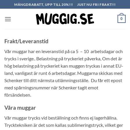
Skip
MÄNGDRABATT, UPP TILL 20%!!!
JUST NU FRI FRAKT!!!
to
content
0
Frakt/Leveranstid
Vår muggar har en leveranstid på ca 5 – 10 arbetsdagar och
trycks i sverige.. Belastning på tryckeriet påverka, Om det är
hög belastning på tryckeriet kan muggen tryckas i annat EU-
land, vanligast är runt 6 arbetsdagar. Muggarna skickas med
Schenker till ditt närmsta utlämningsställe. Du får ett epost
med spårningsnummer när Schenker tagit emot
försändelsen.
Våra muggar
Vår muggar trycks vid beställning och finns ej lagerhållna.
Trycktekniken är det som kallas sublimeringstryck, vilket ger