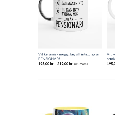
Vit keramisk mugg: Jag vill inte… jag är
Vit k
 Sniglar, Du och Jag
PENSIONÄR!
seml
Prisintervall:
0
kr
inkl. moms
195,00 kr
Prisintervall:
195,00
kr
–
219,00
kr
195,
inkl. moms
till
195,00 kr
219,00 kr
till
219,00 kr