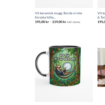
Vit keramisk mugg: Borde vi inte
Vit k
försöka hitta…
& To
Prisintervall:
195,00
kr
–
219,00
kr
195,
inkl. moms
195,00 kr
till
219,00 kr