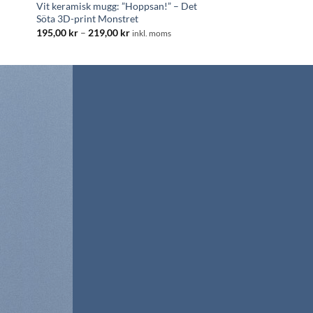
Vit keramisk mugg: ”Hoppsan!” – Det
Söta 3D-print Monstret
Prisintervall:
195,00
kr
–
219,00
kr
inkl. moms
195,00 kr
till
219,00 kr