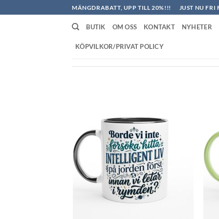
Skip
MÄNGDRABATT, UPP TILL 20%!!!
JUST NU FRI 
to
BUTIK
OM OSS
KONTAKT
NYHETER
content
KÖPVILKOR/PRIVAT POLICY