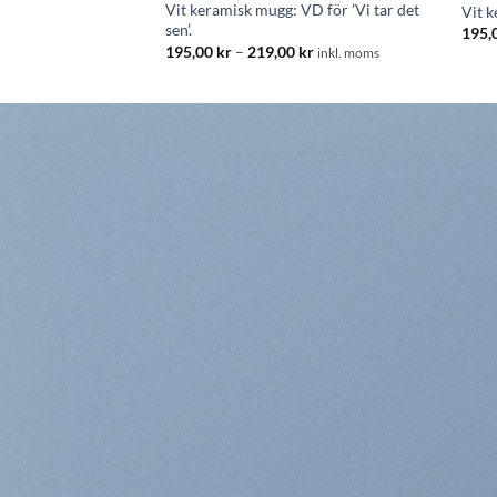
Vit keramisk mugg: VD för ’Vi tar det
Vit 
sen’.
195,
Prisintervall:
195,00
kr
–
219,00
kr
inkl. moms
195,00 kr
till
219,00 kr