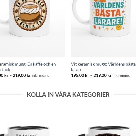
eramisk mugg: En kaffe och en
Vit keramisk mugg: Världens bästa
a tack
lärare!
Prisintervall:
Prisintervall:
00
kr
–
219,00
kr
195,00
kr
–
219,00
kr
inkl. moms
inkl. moms
195,00 kr
195,00 kr
till
till
219,00 kr
219,00 kr
KOLLA IN VÅRA KATEGORIER