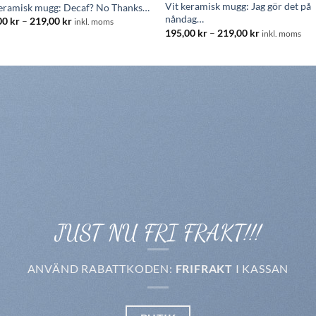
Vit keramisk mugg: Jag gör det på
keramisk mugg: Decaf? No Thanks…
nåndag…
Prisintervall:
00
kr
–
219,00
kr
inkl. moms
195,00 kr
Prisintervall:
195,00
kr
–
219,00
kr
inkl. moms
till
195,00 kr
219,00 kr
till
219,00 kr
JUST NU FRI FRAKT!!!
ANVÄND RABATTKODEN:
FRIFRAKT
I KASSAN