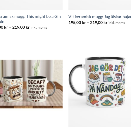
eramisk mugg: This might be a Gin
Vit keramisk mugg: Jag älskar haja
nic
Prisintervall:
195,00
kr
–
219,00
kr
inkl. moms
195,00 kr
Prisintervall:
00
kr
–
219,00
kr
inkl. moms
till
195,00 kr
219,00 kr
till
219,00 kr