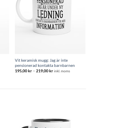
Vit keramisk mugg: Jag är inte
pensionerad kontakta barnbarnen
Prisintervall:
195,00
kr
–
219,00
kr
inkl. moms
195,00 kr
till
219,00 kr