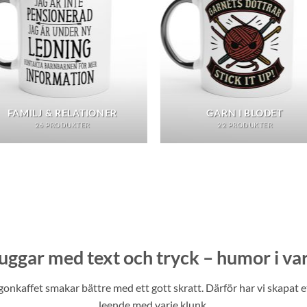
FAMILJ & RELATIONER
GARN I BLODET
26 PRODUKTER
22 PRODUKTER
uggar med text och tryck – humor i var
gonkaffet smakar bättre med ett gott skratt. Därför har vi skapat e
leende med varje klunk.