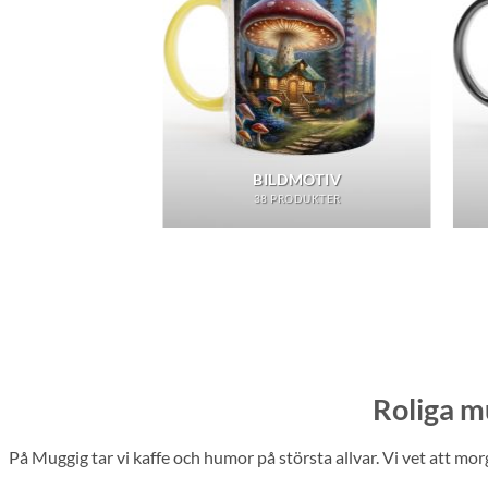
NTECKEN
BILDMOTIV
ODUKTER
38 PRODUKTER
Roliga m
På Muggig tar vi kaffe och humor på största allvar. Vi vet att mor