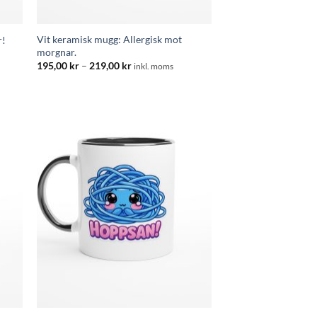
Vit keramisk mugg: Allergisk mot
r!
morgnar.
Prisintervall:
195,00
kr
–
219,00
kr
inkl. moms
195,00 kr
till
219,00 kr