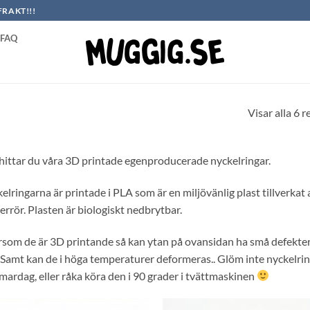
FRAKT!!!
FAQ
Visar alla 6 r
hittar du våra 3D printade egenproducerade nyckelringar.
elringarna är printade i PLA som är en miljövänlig plast tillverkat
errör. Plasten är biologiskt nedbrytbar.
rsom de är 3D printande så kan ytan på ovansidan ha små defekter 
. Samt kan de i höga temperaturer deformeras.. Glöm inte nyckelri
ardag, eller råka köra den i 90 grader i tvättmaskinen