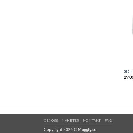
3D p
29,0
OM OSS
NYHETER
KONTAKT
FAQ
Copyright 2026 ©
Muggig.se