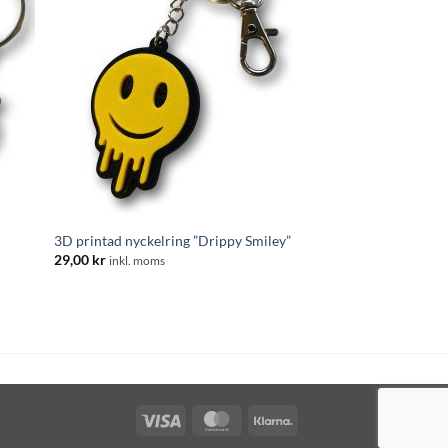
3D printad nyckelring ”Drippy Smiley”
29,00
kr
inkl. moms
Visa
MasterCard
Klarna