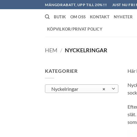
Skip
MÄNGDRABATT, UPP TILL 20%!!!
JUST NU FRI 
to
BUTIK
OM OSS
KONTAKT
NYHETER
content
KÖPVILKOR/PRIVAT POLICY
HEM
/
NYCKELRINGAR
KATEGORIER
Här 
Nyck
Nyckelringar
×
sock
Efte
slät
somm