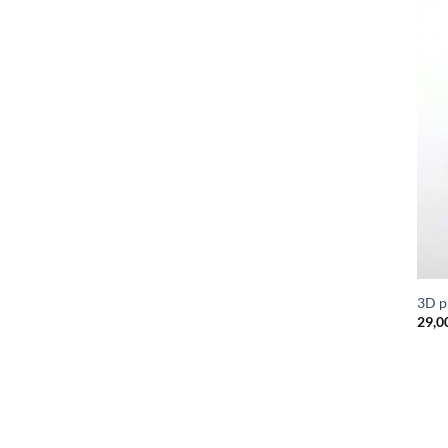
3D p
29,0