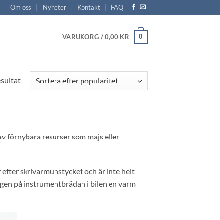
Om oss
Nyheter
Kontakt
FAQ
0
VARUKORG /
0,00
KR
Sortera
esultat
efter
popularitet
 av förnybara resurser som majs eller
efter skrivarmunstycket och är inte helt
ngen på instrumentbrädan i bilen en varm