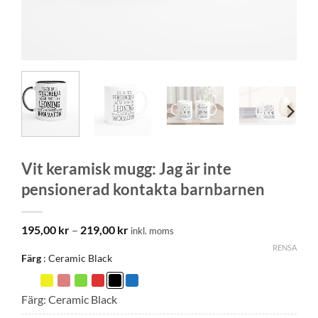
Vit keramisk mugg: Jag är inte
pensionerad kontakta barnbarnen
Prisintervall:
195,00
kr
–
219,00
kr
inkl. moms
195,00 kr
RENSA
till
Färg
Ceramic Black
219,00 kr
Färg: Ceramic Black