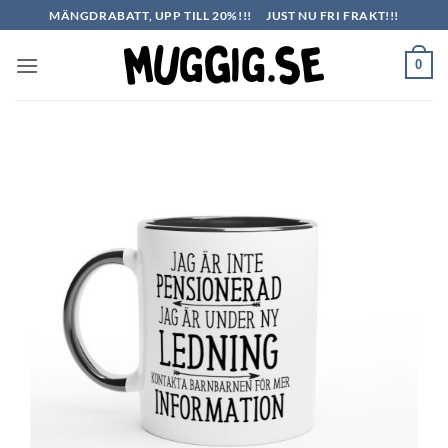
Skip
MÄNGDRABATT, UPP TILL 20%!!!
JUST NU FRI FRAKT!!!
to
content
0