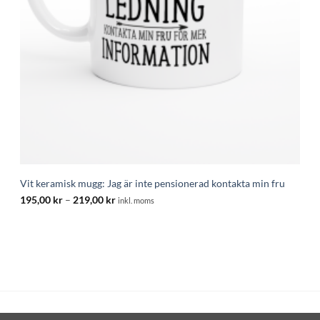
Vit keramisk mugg: Jag är inte pensionerad kontakta min fru
Prisintervall:
195,00
kr
–
219,00
kr
inkl. moms
195,00 kr
till
219,00 kr