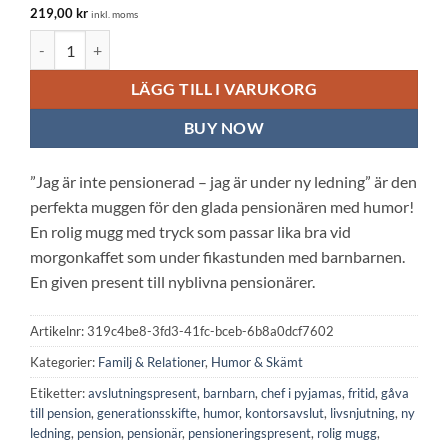
219,00
kr
inkl. moms
Vit keramisk mugg: Jag är inte pensionerad kontakta barnbarnen 
LÄGG TILL I VARUKORG
BUY NOW
”Jag är inte pensionerad – jag är under ny ledning” är den
perfekta muggen för den glada pensionären med humor!
En rolig mugg med tryck som passar lika bra vid
morgonkaffet som under fikastunden med barnbarnen.
En given present till nyblivna pensionärer.
Artikelnr:
319c4be8-3fd3-41fc-bceb-6b8a0dcf7602
Kategorier:
Familj & Relationer
,
Humor & Skämt
Etiketter:
avslutningspresent
,
barnbarn
,
chef i pyjamas
,
fritid
,
gåva
till pension
,
generationsskifte
,
humor
,
kontorsavslut
,
livsnjutning
,
ny
ledning
,
pension
,
pensionär
,
pensioneringspresent
,
rolig mugg
,