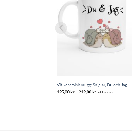
Vit keramisk mugg: Sniglar, Du och Jag
Prisintervall:
195,00
kr
–
219,00
kr
inkl. moms
195,00 kr
till
219,00 kr