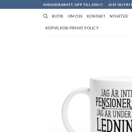
Skip
MÄNGDRABATT, UPP TILL 20%!!!
JUST NU FRI 
to
BUTIK
OM OSS
KONTAKT
NYHETER
content
KÖPVILKOR/PRIVAT POLICY