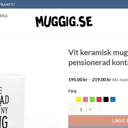
FRAKT!!!
FAQ
Vit keramisk mugg
pensionerad kont
Prisinter
195,00
kr
–
219,00
kr
inkl. mom
195,00 k
till
Färg
219,00 k
Vit keramisk mugg: Jag är inte p
LÄGG 