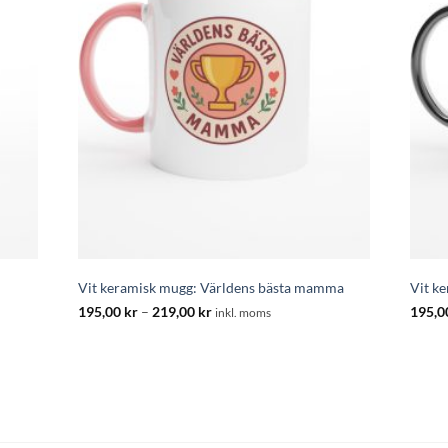
Vit keramisk mugg: Världens bästa mamma
Vit k
Prisintervall:
195,00
kr
–
219,00
kr
195,
inkl. moms
195,00 kr
till
219,00 kr