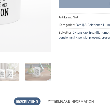
Artikelnr:
N/A
Kategorier:
Familj & Relationer
,
Hum
Etiketter:
äktenskap
,
fru
,
gift
,
humor
pensionärsliv
,
pensionpresent
,
presen
BESKRIVNING
YTTERLIGARE INFORMATION