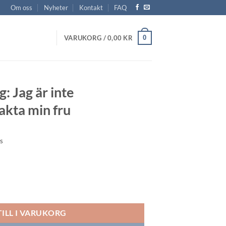
Om oss
Nyheter
Kontakt
FAQ
0
VARUKORG /
0,00
KR
: Jag är inte
akta min fru
vall:
s
r
r
ensionerad kontakta min fru mängd
TILL I VARUKORG