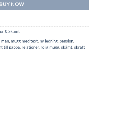
BUY NOW
or & Skämt
,
man
,
mugg med text
,
ny ledning
,
pension
,
t till pappa
,
relationer
,
rolig mugg
,
skämt
,
skratt