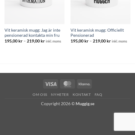
Vit keramisk mugg: Jag är inte
Vit keramisk mugg: Officiellt
pensionerad kontakta min fru
Pensionerad
Prisintervall:
Prisintervall:
195,00
kr
–
219,00
kr
195,00
kr
–
219,00
kr
inkl. moms
inkl. moms
195,00 kr
195,00 kr
till
till
219,00 kr
219,00 kr
Visa
MasterCard
Klarna
OM OSS
NYHETER
KONTAKT
FAQ
Copyright 2026 ©
Muggig.se