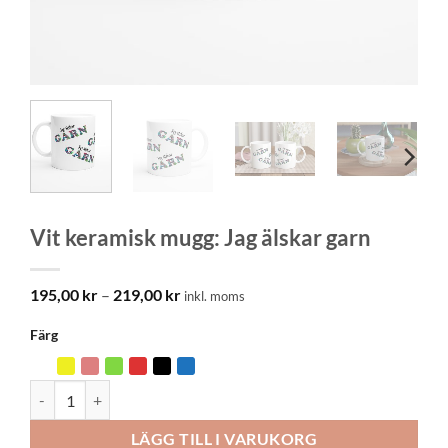
Vit keramisk mugg: Jag älskar garn
Prisintervall:
195,00
kr
–
219,00
kr
inkl. moms
195,00 kr
till
Färg
219,00 kr
Vit keramisk mugg: Jag älskar garn mängd
LÄGG TILL I VARUKORG