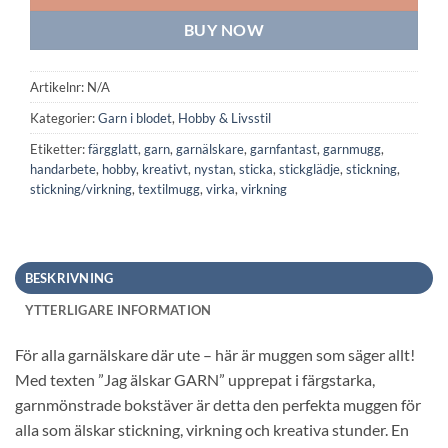
BUY NOW
Artikelnr:
N/A
Kategorier:
Garn i blodet
,
Hobby & Livsstil
Etiketter:
färgglatt
,
garn
,
garnälskare
,
garnfantast
,
garnmugg
,
handarbete
,
hobby
,
kreativt
,
nystan
,
sticka
,
stickglädje
,
stickning
,
stickning/virkning
,
textilmugg
,
virka
,
virkning
BESKRIVNING
YTTERLIGARE INFORMATION
För alla garnälskare där ute – här är muggen som säger allt!
Med texten ”Jag älskar GARN” upprepat i färgstarka,
garnmönstrade bokstäver är detta den perfekta muggen för
alla som älskar stickning, virkning och kreativa stunder. En