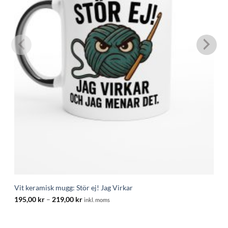
Vit keramisk mugg: Stör ej! Jag Virkar
Prisintervall:
195,00
kr
–
219,00
kr
inkl. moms
195,00 kr
till
219,00 kr