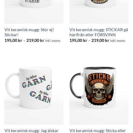
Vit keramisk mugg: Stör ej!
Vit keramisk mugg: STICKAR gå
Stickar!
härifrån eller FÖRSVINN
Prisintervall:
Prisintervall:
195,00
kr
–
219,00
kr
195,00
kr
–
219,00
kr
inkl. moms
inkl. moms
195,00 kr
195,00 kr
till
till
219,00 kr
219,00 kr
Vit keramisk mugg: Jag älskar
Vit keramisk mugg: Sticka eller