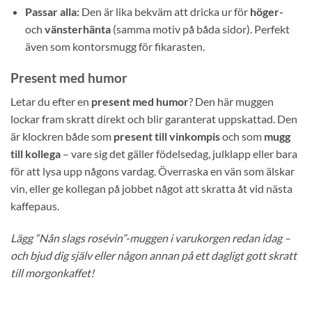
Passar alla:
Den är lika bekväm att dricka ur för
höger-
och
vänsterhänta
(samma motiv på båda sidor). Perfekt
även som kontorsmugg för fikarasten.
Present med humor
Letar du efter en
present med humor
? Den här muggen
lockar fram skratt direkt och blir garanterat uppskattad. Den
är klockren både som
present till vinkompis
och som
mugg
till kollega
– vare sig det gäller födelsedag, julklapp eller bara
för att lysa upp någons vardag. Överraska en vän som älskar
vin, eller ge kollegan på jobbet något att skratta åt vid nästa
kaffepaus.
Lägg “Nån slags rosévin”-muggen i varukorgen redan idag –
och bjud dig själv eller någon annan på ett dagligt gott skratt
till morgonkaffet!