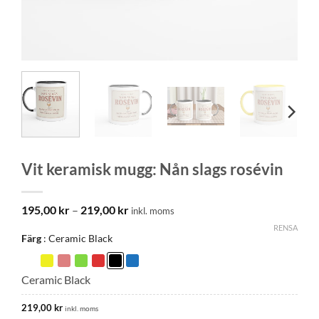
Vit keramisk mugg: Nån slags rosévin
Prisintervall:
195,00
kr
–
219,00
kr
inkl. moms
195,00 kr
RENSA
till
Färg
Ceramic Black
219,00 kr
Ceramic Black
219,00
kr
inkl. moms