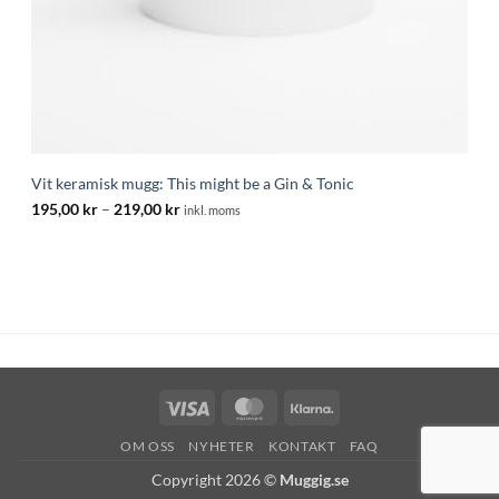
Vit keramisk mugg: This might be a Gin & Tonic
Prisintervall:
195,00
kr
–
219,00
kr
inkl. moms
195,00 kr
till
219,00 kr
Visa
MasterCard
Klarna
OM OSS
NYHETER
KONTAKT
FAQ
Copyright 2026 ©
Muggig.se