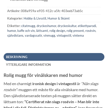
Artikelnr:
008a959a-e935-412c-a5fc-403eeb73ab5c
Kategorier:
Hobby & Livsstil
,
Humor & Skämt
Etiketter:
citatmugg
,
dryckeshumor
,
dryckeskultur
,
etikettparodi
,
humor
,
kaffe och vin
,
lättsamt
,
rolig design
,
rolig present
,
rosévin
,
självdistans
,
vardagssatir
,
vinmugg
,
vintagestil
,
vintema
BESKRIVNING
YTTERLIGARE INFORMATION
Rolig mugg för vinälskaren med humor
Med en charmigt
ironisk design i vintagestil
är
“Nån slags
rosévin”
-muggen ett måste för alla vinälskare med humor.
Den självdistanserade texten på muggen sätter direkt en
lättsam ton:
”Certifierat nån slags rosévin – Man blir inte
blind i alla fall. Distinkta toner av… nånting”
. Inga finsmakar-