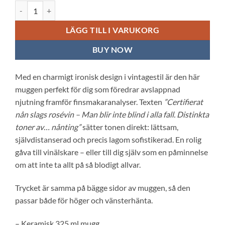
Vit keramisk mugg: Nån slags rosévin mängd
LÄGG TILL I VARUKORG
BUY NOW
Med en charmigt ironisk design i vintagestil är den här
muggen perfekt för dig som föredrar avslappnad
njutning framför finsmakaranalyser. Texten
”Certifierat
nån slags rosévin – Man blir inte blind i alla fall. Distinkta
toner av… nånting”
sätter tonen direkt: lättsam,
självdistanserad och precis lagom sofistikerad. En rolig
gåva till vinälskare – eller till dig själv som en påminnelse
om att inte ta allt på så blodigt allvar.
Trycket är samma på bägge sidor av muggen, så den
passar både för höger och vänsterhänta.
– Keramisk 325 ml mugg