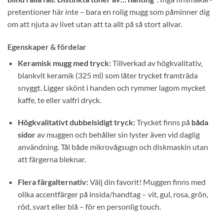
pretentioner här inte – bara en rolig mugg som påminner dig
om att njuta av livet utan att ta allt på så stort allvar.
Egenskaper & fördelar
Keramisk mugg med tryck:
Tillverkad av högkvalitativ,
blankvit keramik (325 ml) som låter trycket framträda
snyggt. Ligger skönt i handen och rymmer lagom mycket
kaffe, te eller valfri dryck.
Högkvalitativt dubbelsidigt tryck:
Trycket finns på
båda
sidor
av muggen och behåller sin lyster även vid daglig
användning. Tål både mikrovågsugn och diskmaskin utan
att färgerna bleknar.
Flera färgalternativ:
Välj din favorit! Muggen finns med
olika accentfärger på insida/handtag – vit, gul, rosa, grön,
röd, svart eller blå – för en personlig touch.