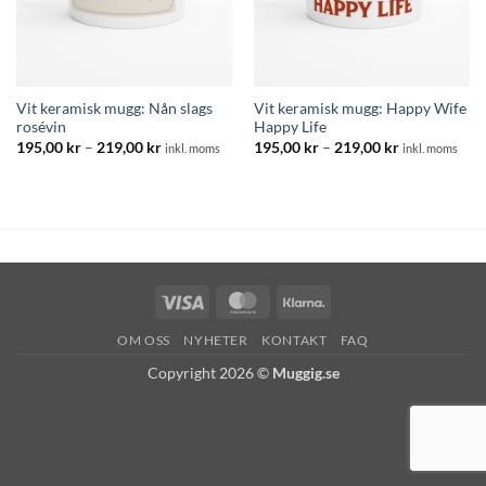
Vit keramisk mugg: Nån slags
Vit keramisk mugg: Happy Wife
rosévin
Happy Life
Prisintervall:
Prisintervall:
195,00
kr
–
219,00
kr
195,00
kr
–
219,00
kr
inkl. moms
inkl. moms
195,00 kr
195,00 kr
till
till
219,00 kr
219,00 kr
Visa
MasterCard
Klarna
OM OSS
NYHETER
KONTAKT
FAQ
Copyright 2026 ©
Muggig.se