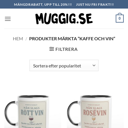
Skip
MÄNGDRABATT, UPP TILL 20%!!!
JUST NU FRI FRAKT!!!
to
content
0
HEM
/
PRODUKTER MÄRKTA ”KAFFE OCH VIN”
FILTRERA