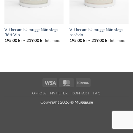
Vit keramisk mugg: Nån slags
Vit keramisk mugg: Nån slags
Rött Vin
rosévin
Prisintervall:
Prisintervall:
195,00
kr
–
219,00
kr
195,00
kr
–
219,00
kr
inkl. moms
inkl. moms
195,00 kr
195,00 kr
till
till
219,00 kr
219,00 kr
Visa
MasterCard
Klarna
OM OSS
NYHETER
KONTAKT
FAQ
Copyright 2026 ©
Muggig.se