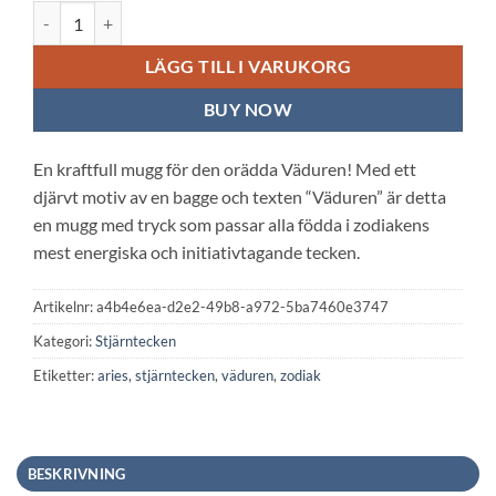
Vit keramisk mugg: Väduren mängd
LÄGG TILL I VARUKORG
BUY NOW
En kraftfull mugg för den orädda Väduren! Med ett
djärvt motiv av en bagge och texten “Väduren” är detta
en mugg med tryck som passar alla födda i zodiakens
mest energiska och initiativtagande tecken.
Artikelnr:
a4b4e6ea-d2e2-49b8-a972-5ba7460e3747
Kategori:
Stjärntecken
Etiketter:
aries
,
stjärntecken
,
väduren
,
zodiak
BESKRIVNING