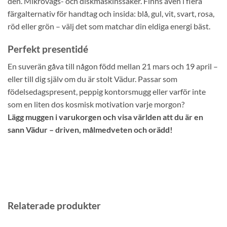
den. Mikrovågs- och diskmaskinssäker. Finns även i flera
färgalternativ för handtag och insida: blå, gul, vit, svart, rosa,
röd eller grön – välj det som matchar din eldiga energi bäst.
Perfekt presentidé
En suverän gåva till någon född mellan 21 mars och 19 april –
eller till dig själv om du är stolt Vädur. Passar som
födelsedagspresent, peppig kontorsmugg eller varför inte
som en liten dos kosmisk motivation varje morgon?
Lägg muggen i varukorgen och visa världen att du är en
sann Vädur – driven, målmedveten och orädd!
Relaterade produkter