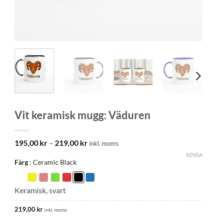
Vit keramisk mugg: Väduren
Prisintervall:
195,00
kr
–
219,00
kr
inkl. moms
195,00 kr
RENSA
till
Färg
Ceramic Black
219,00 kr
Keramisk, svart
219,00
kr
inkl. moms