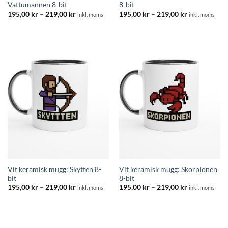
Vattumannen 8-bit
8-bit
Prisintervall:
Prisintervall:
195,00
kr
–
219,00
kr
195,00
kr
–
219,00
kr
inkl. moms
inkl. moms
195,00 kr
195,00 kr
till
till
219,00 kr
219,00 kr
Vit keramisk mugg: Skytten 8-
Vit keramisk mugg: Skorpionen
bit
8-bit
Prisintervall:
Prisintervall:
195,00
kr
–
219,00
kr
195,00
kr
–
219,00
kr
inkl. moms
inkl. moms
195,00 kr
195,00 kr
till
till
219,00 kr
219,00 kr