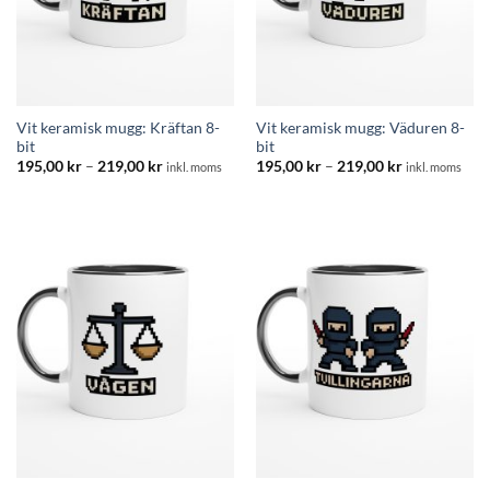
Vit keramisk mugg: Kräftan 8-
Vit keramisk mugg: Väduren 8-
bit
bit
Prisintervall:
Prisintervall:
195,00
kr
–
219,00
kr
195,00
kr
–
219,00
kr
inkl. moms
inkl. moms
195,00 kr
195,00 kr
till
till
219,00 kr
219,00 kr