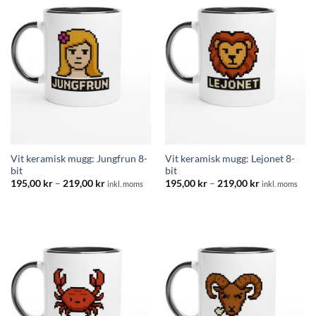
Vit keramisk mugg: Jungfrun 8-
Vit keramisk mugg: Lejonet 8-
bit
bit
Prisintervall:
Prisintervall:
195,00
kr
–
219,00
kr
195,00
kr
–
219,00
kr
inkl. moms
inkl. moms
195,00 kr
195,00 kr
till
till
219,00 kr
219,00 kr