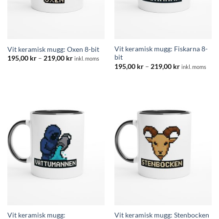
Vit keramisk mugg: Fiskarna 8-
Vit keramisk mugg: Oxen 8-bit
bit
Prisintervall:
195,00
kr
–
219,00
kr
inkl. moms
195,00 kr
Prisintervall:
195,00
kr
–
219,00
kr
inkl. moms
till
195,00 kr
219,00 kr
till
219,00 kr
Vit keramisk mugg:
Vit keramisk mugg: Stenbocken