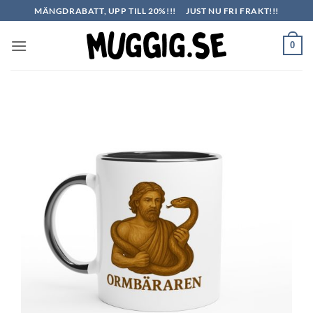
Skip
MÄNGDRABATT, UPP TILL 20%!!!
JUST NU FRI FRAKT!!!
to
content
0