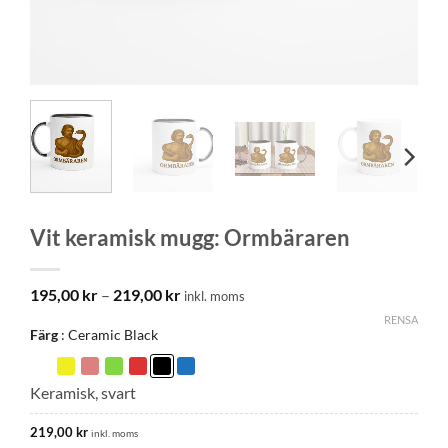
Vit keramisk mugg: Ormbäraren
Prisintervall:
195,00
kr
–
219,00
kr
inkl. moms
195,00 kr
RENSA
till
Färg
Ceramic Black
219,00 kr
Keramisk, svart
219,00
kr
inkl. moms