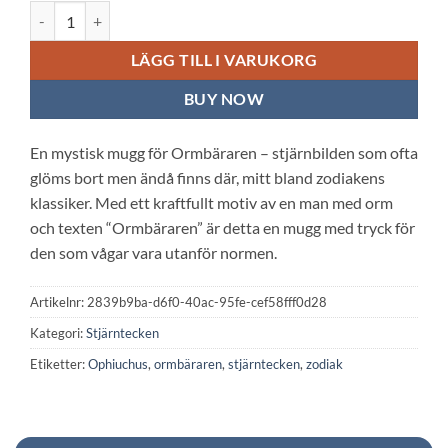
Vit keramisk mugg: Ormbäraren mängd
LÄGG TILL I VARUKORG
BUY NOW
En mystisk mugg för Ormbäraren – stjärnbilden som ofta
glöms bort men ändå finns där, mitt bland zodiakens
klassiker. Med ett kraftfullt motiv av en man med orm
och texten “Ormbäraren” är detta en mugg med tryck för
den som vågar vara utanför normen.
Artikelnr:
2839b9ba-d6f0-40ac-95fe-cef58fff0d28
Kategori:
Stjärntecken
Etiketter:
Ophiuchus
,
ormbäraren
,
stjärntecken
,
zodiak