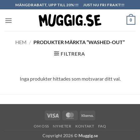
Skip
MÄNGDRABATT, UPP TILL 20%!!!
JUST NU FRI FRAKT!!!
to
content
0
HEM
/
PRODUKTER MÄRKTA ”WASHED-OUT”
FILTRERA
Inga produkter hittades som motsvarar ditt val.
Visa
MasterCard
Klarna
OM OSS
NYHETER
KONTAKT
FAQ
Copyright 2026 ©
Muggig.se