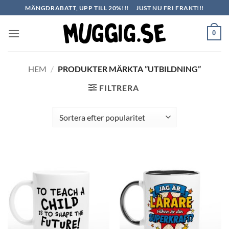
Skip
MÄNGDRABATT, UPP TILL 20%!!!
JUST NU FRI FRAKT!!!
to
content
0
HEM
/
PRODUKTER MÄRKTA ”UTBILDNING”
FILTRERA