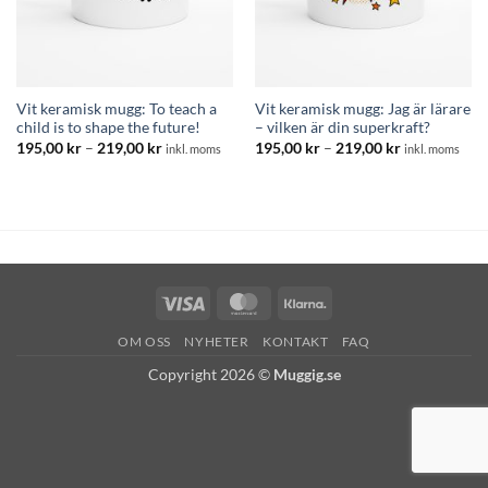
Vit keramisk mugg: To teach a
Vit keramisk mugg: Jag är lärare
child is to shape the future!
– vilken är din superkraft?
Prisintervall:
Prisintervall:
195,00
kr
–
219,00
kr
195,00
kr
–
219,00
kr
inkl. moms
inkl. moms
195,00 kr
195,00 kr
till
till
219,00 kr
219,00 kr
Visa
MasterCard
Klarna
OM OSS
NYHETER
KONTAKT
FAQ
Copyright 2026 ©
Muggig.se