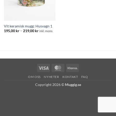
Vit keramisk mugg: Husvagn 1
Prisintervall:
195,00
kr
–
219,00
kr
inkl. moms
195,00 kr
till
219,00 kr
Visa
MasterCard
Klarna
OM OSS
NYHETER
KONTAKT
FAQ
Copyright 2026 ©
Muggig.se