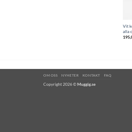
Vit 
alla 
195,
OM OSS
NYHETER
KONTAKT
FAQ
Copyright 2026 ©
Muggig.se