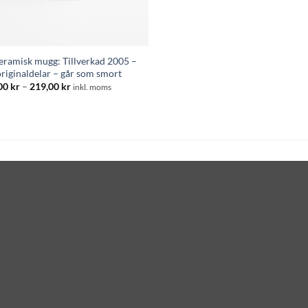
keramisk mugg: Tillverkad 2005 –
originaldelar – går som smort
Prisintervall:
00
kr
–
219,00
kr
inkl. moms
195,00 kr
till
219,00 kr