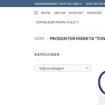
Skip
MÄNGDRABATT, UPP TILL 20%!!!
JUST NU FRI 
to
BUTIK
OM OSS
KONTAKT
NYHETER
content
KÖPVILKOR/PRIVAT POLICY
HEM
/
PRODUKTER MÄRKTA ”TON
KATEGORIER
Välj en kategori