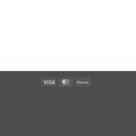
Visa
MasterCard
Klarna