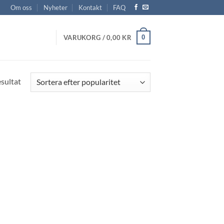
Om oss
Nyheter
Kontakt
FAQ
0
VARUKORG /
0,00
KR
esultat