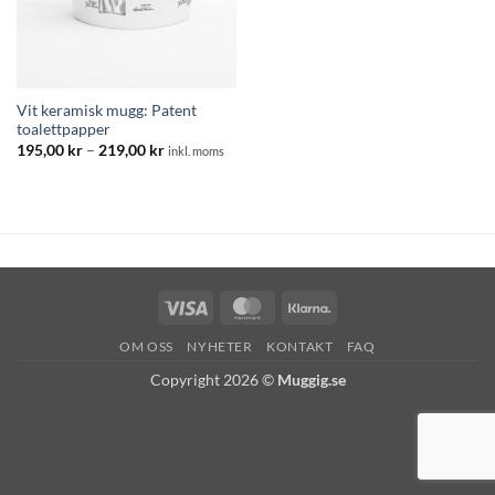
Vit keramisk mugg: Patent
toalettpapper
Prisintervall:
195,00
kr
–
219,00
kr
inkl. moms
195,00 kr
till
219,00 kr
Visa
MasterCard
Klarna
OM OSS
NYHETER
KONTAKT
FAQ
Copyright 2026 ©
Muggig.se