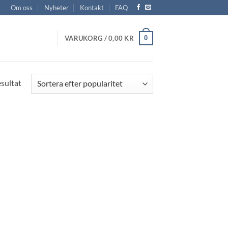
Om oss
Nyheter
Kontakt
FAQ
0
VARUKORG /
0,00
KR
esultat