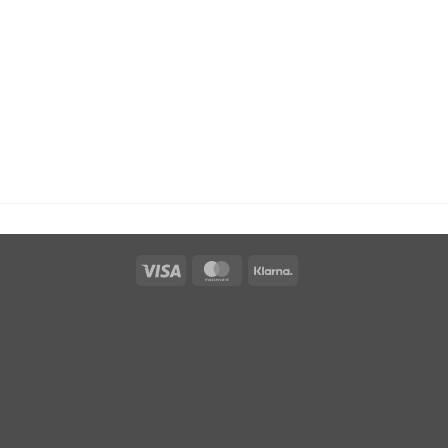
Visa
MasterCard
Klarna