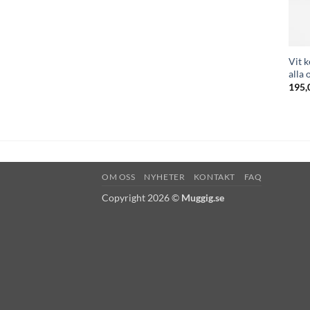
Vit 
alla 
195,
OM OSS
NYHETER
KONTAKT
FAQ
Copyright 2026 ©
Muggig.se