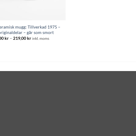
keramisk mugg: Tillverkad 1975 –
originaldelar – går som smort
Prisintervall:
00
kr
–
219,00
kr
inkl. moms
195,00 kr
till
219,00 kr