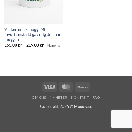
Vit keramisk mugg: Min
favoritanställd gav mig den här
muggen
Prisintervall:
195,00
kr
–
219,00
kr
inkl. moms
195,00 kr
till
219,00 kr
Visa
MasterCard
Klarna
OM OSS
NYHETER
KONTAKT
FAQ
Copyright 2026 ©
Muggig.se