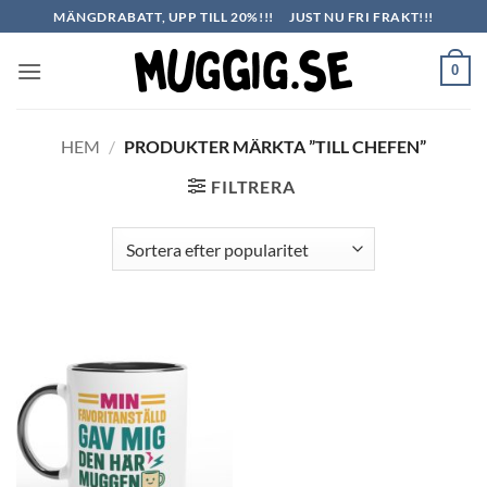
Skip
MÄNGDRABATT, UPP TILL 20%!!!
JUST NU FRI FRAKT!!!
to
content
0
HEM
/
PRODUKTER MÄRKTA ”TILL CHEFEN”
FILTRERA