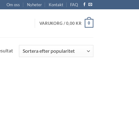
Om oss
Nyheter
Kontakt
FAQ
0
VARUKORG /
0,00
KR
esultat