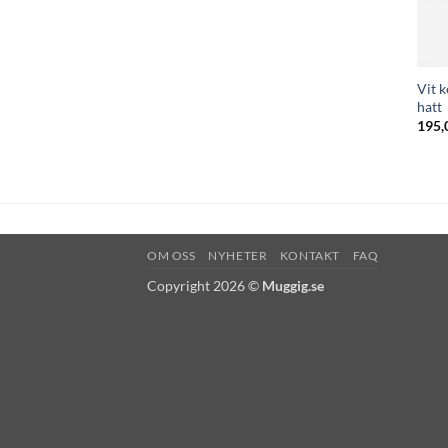
Vit 
hatt
195,
OM OSS
NYHETER
KONTAKT
FAQ
Copyright 2026 ©
Muggig.se