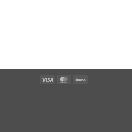
Visa
MasterCard
Klarna