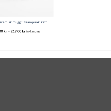
keramisk mugg: Steampunk-katt i
Prisintervall:
00
kr
–
219,00
kr
inkl. moms
195,00 kr
till
219,00 kr