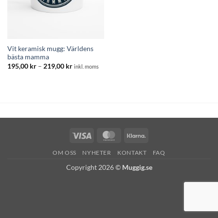
Vit keramisk mugg: Världens
bästa mamma
Prisintervall:
195,00
kr
–
219,00
kr
inkl. moms
195,00 kr
till
219,00 kr
Visa
MasterCard
Klarna
OM OSS
NYHETER
KONTAKT
FAQ
Copyright 2026 ©
Muggig.se