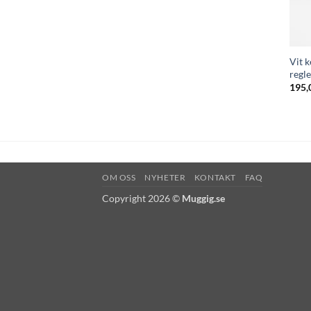
Vit 
regle
195,
OM OSS
NYHETER
KONTAKT
FAQ
Copyright 2026 ©
Muggig.se