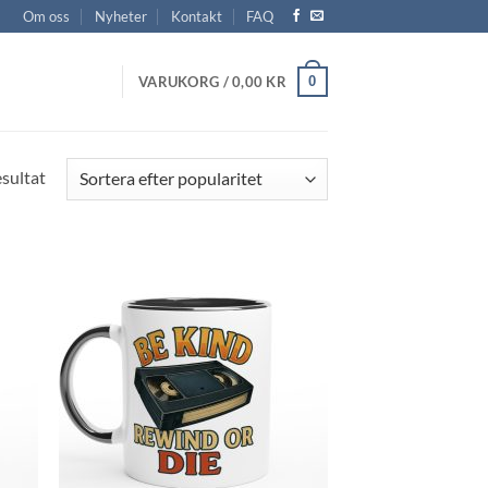
Om oss
Nyheter
Kontakt
FAQ
0
VARUKORG /
0,00
KR
Sortera
esultat
efter
popularitet