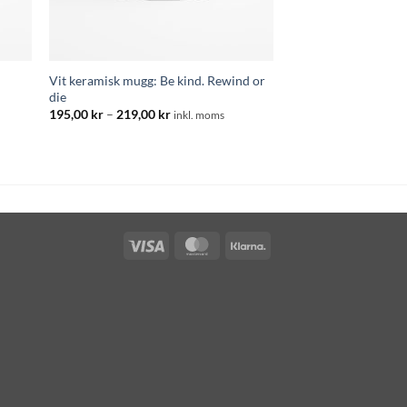
Vit keramisk mugg: Be kind. Rewind or
die
:
Prisintervall:
195,00
kr
–
219,00
kr
inkl. moms
195,00 kr
till
219,00 kr
Visa
MasterCard
Klarna