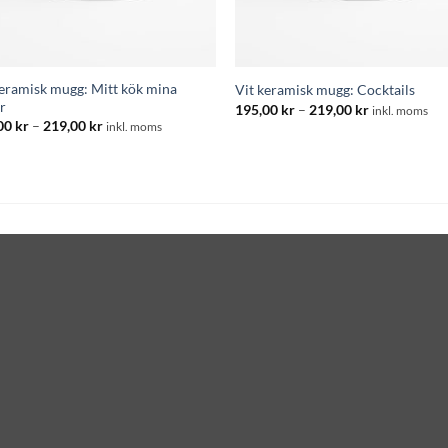
keramisk mugg: Mitt kök mina
Vit keramisk mugg: Cocktails
r
Prisintervall
195,00
kr
–
219,00
kr
inkl. moms
195,00 kr
Prisintervall:
00
kr
–
219,00
kr
inkl. moms
till
195,00 kr
219,00 kr
till
219,00 kr