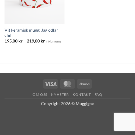
Vit keramisk mugg: Jag odlar
chili
Prisintervall:
195,00
kr
–
219,00
kr
inkl. moms
195,00 kr
till
219,00 kr
Visa
MasterCard
Klarna
OM OSS
NYHETER
KONTAKT
FAQ
Copyright 2026 ©
Muggig.se