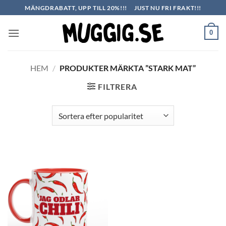
Skip
MÄNGDRABATT, UPP TILL 20%!!!
JUST NU FRI FRAKT!!!
to
content
0
HEM
/
PRODUKTER MÄRKTA ”STARK MAT”
FILTRERA