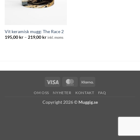
Vit keramisk mugg: The Race 2
Prisintervall:
195,00
kr
–
219,00
kr
inkl. moms
195,00 kr
till
219,00 kr
Visa
MasterCard
Klarna
OM OSS
NYHETER
KONTAKT
FAQ
Copyright 2026 ©
Muggig.se