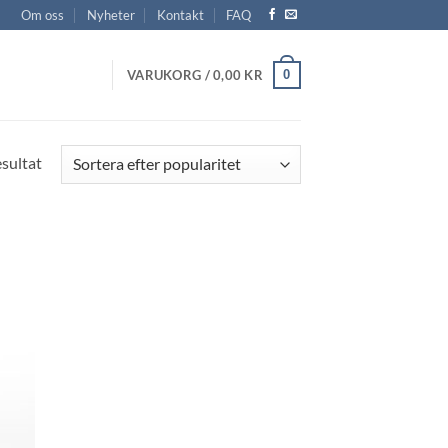
Om oss
Nyheter
Kontakt
FAQ
0
VARUKORG /
0,00
KR
Sortera
esultat
efter
popularitet