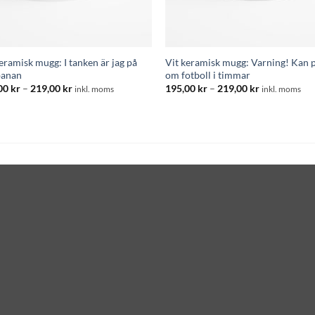
eramisk mugg: I tanken är jag på
Vit keramisk mugg: Varning! Kan 
banan
om fotboll i timmar
Prisintervall:
Prisintervall
00
kr
–
219,00
kr
195,00
kr
–
219,00
kr
inkl. moms
inkl. moms
195,00 kr
195,00 kr
till
till
219,00 kr
219,00 kr