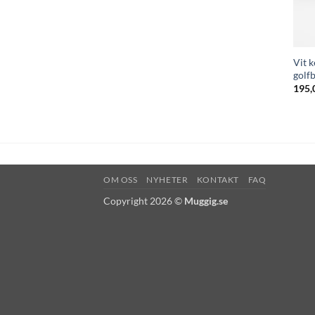
Vit k
golf
195,
OM OSS
NYHETER
KONTAKT
FAQ
Copyright 2026 ©
Muggig.se