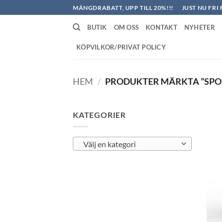
Skip
MÄNGDRABATT, UPP TILL 20%!!!
JUST NU FRI 
to
BUTIK
OM OSS
KONTAKT
NYHETER
content
KÖPVILKOR/PRIVAT POLICY
HEM
/
PRODUKTER MÄRKTA ”SP
KATEGORIER
Välj en kategori