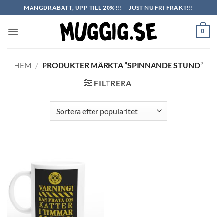
Skip
MÄNGDRABATT, UPP TILL 20%!!!
JUST NU FRI FRAKT!!!
to
content
0
HEM
/
PRODUKTER MÄRKTA ”SPINNANDE STUND”
FILTRERA