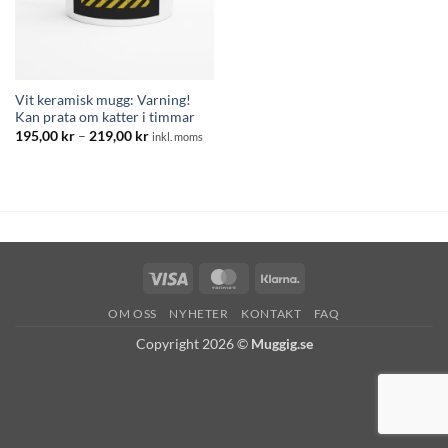
Vit keramisk mugg: Varning!
Kan prata om katter i timmar
Prisintervall:
195,00
kr
–
219,00
kr
inkl. moms
195,00 kr
till
219,00 kr
Visa
MasterCard
Klarna
OM OSS
NYHETER
KONTAKT
FAQ
Copyright 2026 ©
Muggig.se