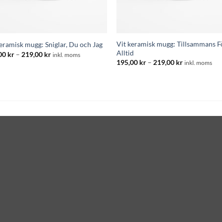
Vit keramisk mugg: Tillsammans F
keramisk mugg: Sniglar, Du och Jag
Alltid
Prisintervall:
00
kr
–
219,00
kr
inkl. moms
195,00 kr
Prisintervall
195,00
kr
–
219,00
kr
inkl. moms
till
195,00 kr
219,00 kr
till
219,00 kr