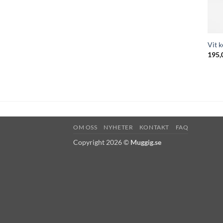
Vit 
195,
OM OSS
NYHETER
KONTAKT
FAQ
Copyright 2026 ©
Muggig.se