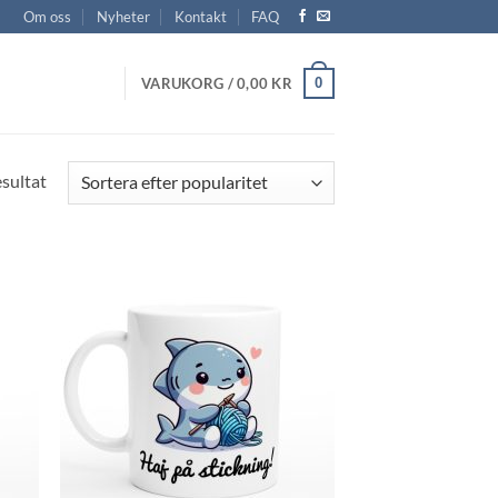
Om oss
Nyheter
Kontakt
FAQ
0
VARUKORG /
0,00
KR
Sortera
esultat
efter
popularitet