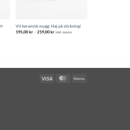
ör
Vit keramisk mugg: Haj på stickning!
Prisintervall:
195,00
kr
–
219,00
kr
inkl. moms
195,00 kr
:
till
219,00 kr
Visa
MasterCard
Klarna