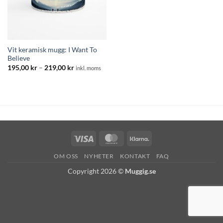
Vit keramisk mugg: I Want To
Believe
Prisintervall:
195,00
kr
–
219,00
kr
inkl. moms
195,00 kr
till
219,00 kr
Visa
MasterCard
Klarna
OM OSS
NYHETER
KONTAKT
FAQ
Copyright 2026 ©
Muggig.se