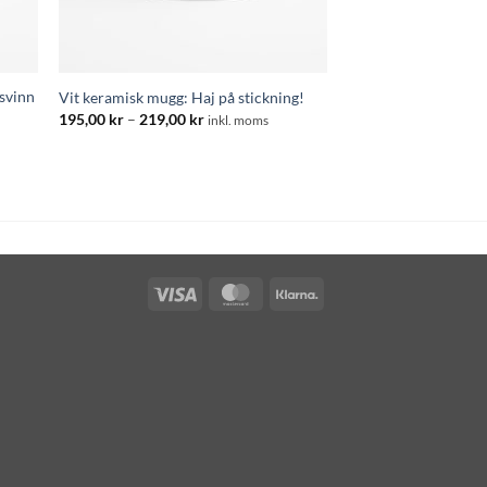
rsvinn
Vit keramisk mugg: Haj på stickning!
Prisintervall:
195,00
kr
–
219,00
kr
inkl. moms
195,00 kr
:
till
219,00 kr
Visa
MasterCard
Klarna