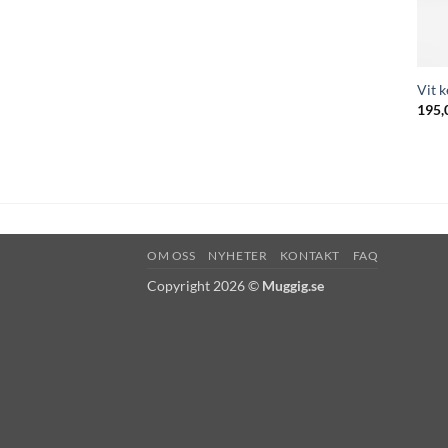
Vit 
195,
OM OSS
NYHETER
KONTAKT
FAQ
Copyright 2026 ©
Muggig.se