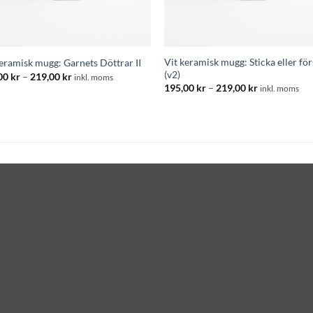
Vit keramisk mugg: Sticka eller fö
keramisk mugg: Garnets Döttrar II
(v2)
Prisintervall:
00
kr
–
219,00
kr
inkl. moms
195,00 kr
Prisintervall
195,00
kr
–
219,00
kr
inkl. moms
till
195,00 kr
219,00 kr
till
219,00 kr