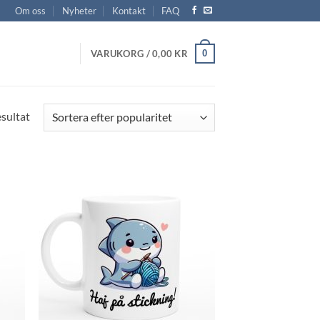
Om oss
Nyheter
Kontakt
FAQ
0
VARUKORG /
0,00
KR
Sortera
esultat
efter
popularitet