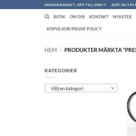
Skip
MÄNGDRABATT, UPP TILL 20%!!!
JUST NU FRI 
to
BUTIK
OM OSS
KONTAKT
NYHETER
content
KÖPVILKOR/PRIVAT POLICY
HEM
/
PRODUKTER MÄRKTA ”PRES
KATEGORIER
Välj en kategori