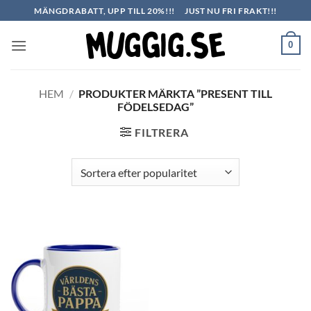
Skip
MÄNGDRABATT, UPP TILL 20%!!!
JUST NU FRI FRAKT!!!
to
content
0
HEM
/
PRODUKTER MÄRKTA ”PRESENT TILL
FÖDELSEDAG”
FILTRERA