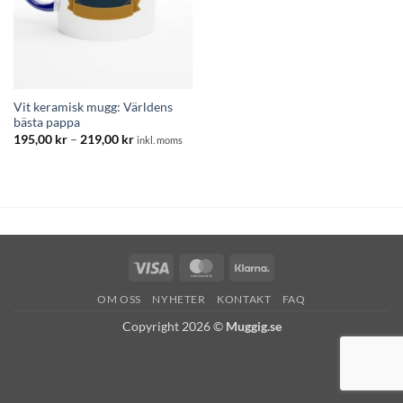
Vit keramisk mugg: Världens
bästa pappa
Prisintervall:
195,00
kr
–
219,00
kr
inkl. moms
195,00 kr
till
219,00 kr
Visa
MasterCard
Klarna
OM OSS
NYHETER
KONTAKT
FAQ
Copyright 2026 ©
Muggig.se