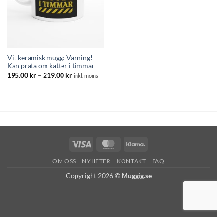
Vit keramisk mugg: Varning!
Kan prata om katter i timmar
Prisintervall:
195,00
kr
–
219,00
kr
inkl. moms
195,00 kr
till
219,00 kr
Visa
MasterCard
Klarna
OM OSS
NYHETER
KONTAKT
FAQ
Copyright 2026 ©
Muggig.se