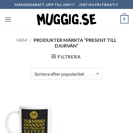
Skip
MÄNGDRABATT, UPP TILL 20%!!!
JUST NU FRI FRAKT!!!
to
content
0
HEM
/
PRODUKTER MÄRKTA ”PRESENT TILL
DJURVÄN”
FILTRERA