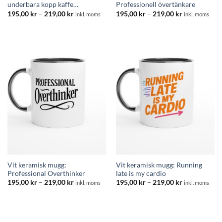
underbara kopp kaffe…
Professionell övertänkare
Prisintervall:
Prisintervall:
195,00
kr
–
219,00
kr
195,00
kr
–
219,00
kr
inkl. moms
inkl. moms
195,00 kr
195,00 kr
till
till
219,00 kr
219,00 kr
Vit keramisk mugg:
Vit keramisk mugg: Running
Professional Overthinker
late is my cardio
Prisintervall:
Prisintervall:
195,00
kr
–
219,00
kr
195,00
kr
–
219,00
kr
inkl. moms
inkl. moms
195,00 kr
195,00 kr
till
till
219,00 kr
219,00 kr