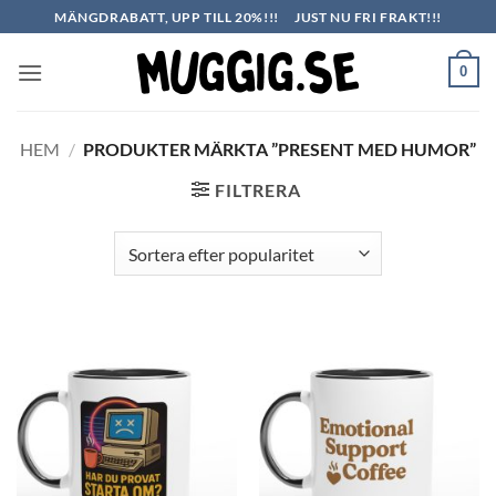
Skip
MÄNGDRABATT, UPP TILL 20%!!!
JUST NU FRI FRAKT!!!
to
content
0
HEM
/
PRODUKTER MÄRKTA ”PRESENT MED HUMOR”
FILTRERA