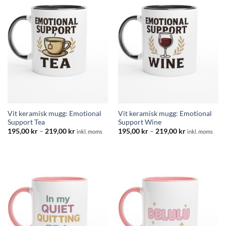
Vit keramisk mugg: Emotional
Vit keramisk mugg: Emotional
Support Tea
Support Wine
Prisintervall:
Prisintervall:
195,00
kr
–
219,00
kr
195,00
kr
–
219,00
kr
inkl. moms
inkl. moms
195,00 kr
195,00 kr
till
till
219,00 kr
219,00 kr