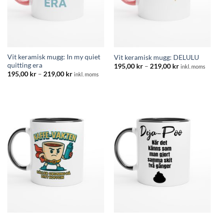
Vit keramisk mugg: In my quiet
Vit keramisk mugg: DELULU
quitting era
Prisintervall:
195,00
kr
–
219,00
kr
inkl. moms
195,00 kr
Prisintervall:
195,00
kr
–
219,00
kr
inkl. moms
till
195,00 kr
219,00 kr
till
219,00 kr