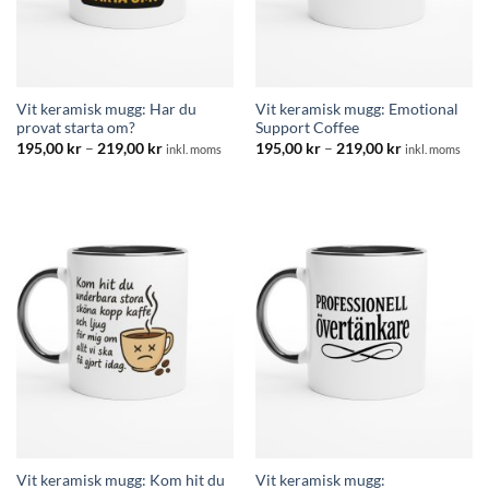
Vit keramisk mugg: Har du
Vit keramisk mugg: Emotional
provat starta om?
Support Coffee
Prisintervall:
Prisintervall:
195,00
kr
–
219,00
kr
195,00
kr
–
219,00
kr
inkl. moms
inkl. moms
195,00 kr
195,00 kr
till
till
219,00 kr
219,00 kr
Vit keramisk mugg: Kom hit du
Vit keramisk mugg: