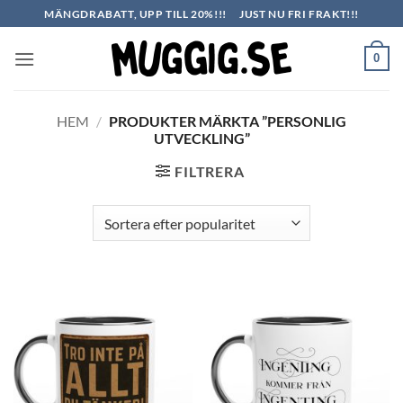
Skip
MÄNGDRABATT, UPP TILL 20%!!!
JUST NU FRI FRAKT!!!
to
content
0
HEM
/
PRODUKTER MÄRKTA ”PERSONLIG
UTVECKLING”
FILTRERA