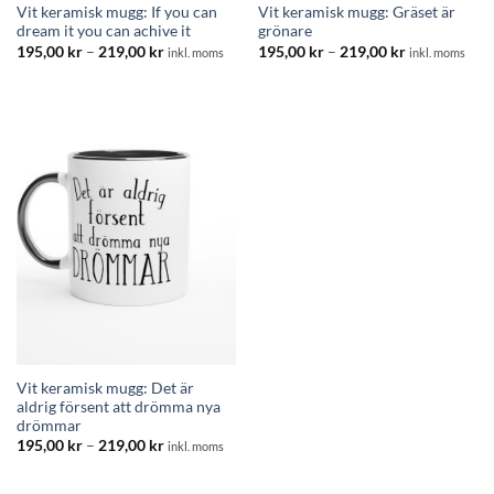
Vit keramisk mugg: If you can
Vit keramisk mugg: Gräset är
dream it you can achive it
grönare
Prisintervall:
Prisintervall:
195,00
kr
–
219,00
kr
195,00
kr
–
219,00
kr
inkl. moms
inkl. moms
195,00 kr
195,00 kr
till
till
219,00 kr
219,00 kr
Vit keramisk mugg: Det är
aldrig försent att drömma nya
drömmar
Prisintervall:
195,00
kr
–
219,00
kr
inkl. moms
195,00 kr
till
219,00 kr