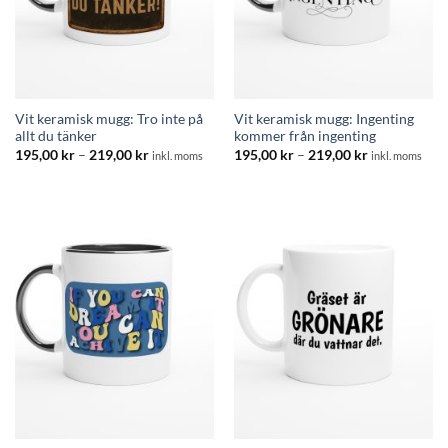
Vit keramisk mugg: Tro inte på
Vit keramisk mugg: Ingenting
allt du tänker
kommer från ingenting
Prisintervall:
Prisintervall:
195,00
kr
–
219,00
kr
195,00
kr
–
219,00
kr
inkl. moms
inkl. moms
195,00 kr
195,00 kr
till
till
219,00 kr
219,00 kr