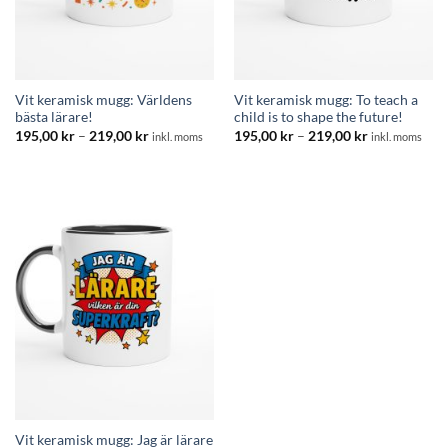
Vit keramisk mugg: Världens
Vit keramisk mugg: To teach a
bästa lärare!
child is to shape the future!
Prisintervall:
Prisintervall:
195,00
kr
–
219,00
kr
195,00
kr
–
219,00
kr
inkl. moms
inkl. moms
195,00 kr
195,00 kr
till
till
219,00 kr
219,00 kr
Vit keramisk mugg: Jag är lärare