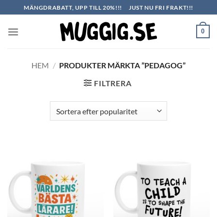
Skip
MÄNGDRABATT, UPP TILL 20%!!!
JUST NU FRI FRAKT!!!
to
content
0
HEM
/
PRODUKTER MÄRKTA ”PEDAGOG”
FILTRERA