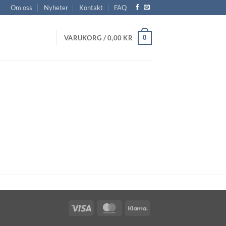
Om oss
Nyheter
Kontakt
FAQ
0
VARUKORG /
0,00
KR
Visa
MasterCard
Klarna