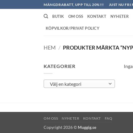
Skip
MÄNGDRABATT, UPP TILL 20%!!!
JUST NU FRI 
to
BUTIK
OM OSS
KONTAKT
NYHETER
content
KÖPVILKOR/PRIVAT POLICY
HEM
/
PRODUKTER MÄRKTA ”NYP
KATEGORIER
Inga
Välj en kategori
OM OSS
NYHETER
KONTAKT
FAQ
Copyright 2026 ©
Muggig.se