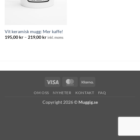
Vit keramisk mugg: Mer kaffe!
Prisintervall:
195,00
kr
–
219,00
kr
inkl. moms
195,00 kr
till
219,00 kr
Visa
MasterCard
Klarna
OM OSS
NYHETER
KONTAKT
FAQ
Copyright 2026 ©
Muggig.se