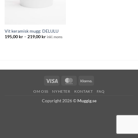
Vit keramisk mugg: DELULU
Prisintervall:
195,00
kr
–
219,00
kr
inkl. moms
195,00 kr
till
219,00 kr
Visa
MasterCard
Klarna
OM OSS
NYHETER
KONTAKT
FAQ
Copyright 2026 ©
Muggig.se