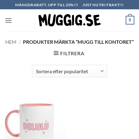
Skip
MÄNGDRABATT, UPP TILL 20%!!!
JUST NU FRI FRAKT!!!
to
content
0
HEM
/
PRODUKTER MÄRKTA ”MUGG TILL KONTORET”
FILTRERA