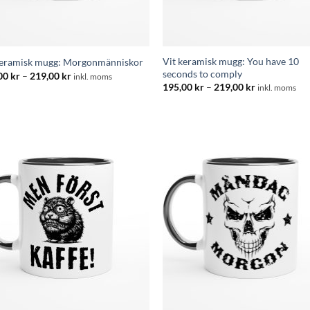
Vit keramisk mugg: You have 10
keramisk mugg: Morgonmänniskor
seconds to comply
Prisintervall:
00
kr
–
219,00
kr
inkl. moms
195,00 kr
Prisintervall
195,00
kr
–
219,00
kr
inkl. moms
till
195,00 kr
219,00 kr
till
219,00 kr