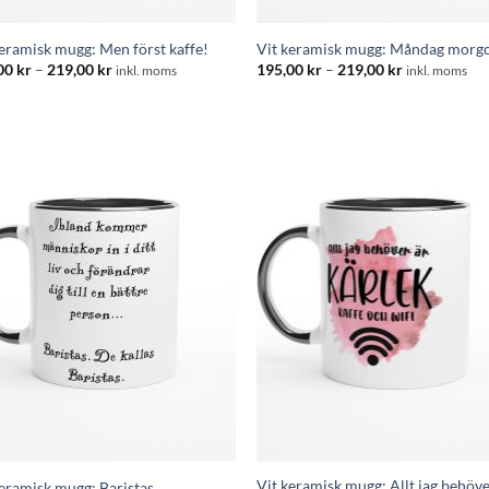
keramisk mugg: Men först kaffe!
Vit keramisk mugg: Måndag morg
Prisintervall:
Prisintervall
00
kr
–
219,00
kr
195,00
kr
–
219,00
kr
inkl. moms
inkl. moms
195,00 kr
195,00 kr
till
till
219,00 kr
219,00 kr
Vit keramisk mugg: Allt jag behöve
keramisk mugg: Baristas