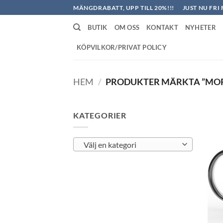
Skip
MÄNGDRABATT, UPP TILL 20%!!!
JUST NU FRI 
to
BUTIK
OM OSS
KONTAKT
NYHETER
content
KÖPVILKOR/PRIVAT POLICY
HEM
/
PRODUKTER MÄRKTA ”MO
KATEGORIER
Välj en kategori