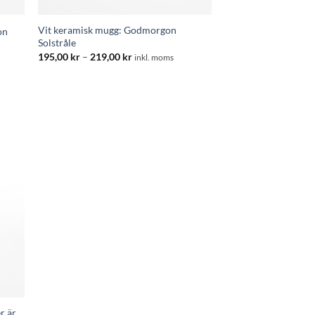
Vit keramisk mugg: Godmorgon
on
Solstråle
:
Prisintervall:
195,00
kr
–
219,00
kr
inkl. moms
195,00 kr
till
219,00 kr
r är