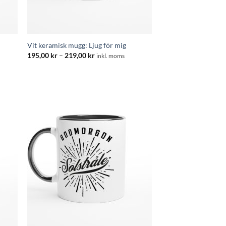
Vit keramisk mugg: Ljug för mig
Prisintervall:
195,00
kr
–
219,00
kr
inkl. moms
195,00 kr
:
till
219,00 kr