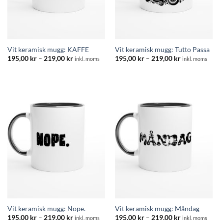
Vit keramisk mugg: KAFFE
Vit keramisk mugg: Tutto Passa
Prisintervall:
Prisintervall:
195,00
kr
–
219,00
kr
195,00
kr
–
219,00
kr
inkl. moms
inkl. moms
195,00 kr
195,00 kr
till
till
219,00 kr
219,00 kr
Vit keramisk mugg: Nope.
Vit keramisk mugg: Måndag
Prisintervall:
Prisintervall:
195,00
kr
–
219,00
kr
195,00
kr
–
219,00
kr
inkl. moms
inkl. moms