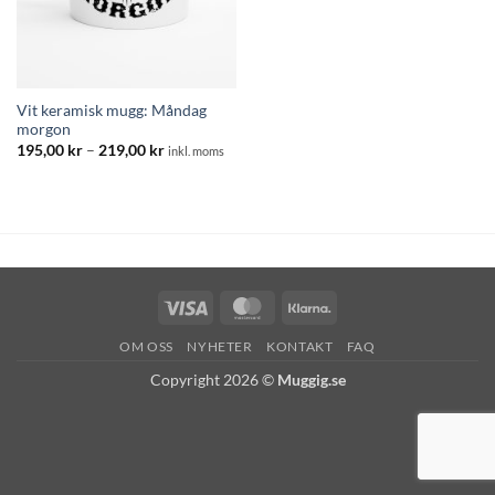
Vit keramisk mugg: Måndag
morgon
Prisintervall:
195,00
kr
–
219,00
kr
inkl. moms
195,00 kr
till
219,00 kr
Visa
MasterCard
Klarna
OM OSS
NYHETER
KONTAKT
FAQ
Copyright 2026 ©
Muggig.se