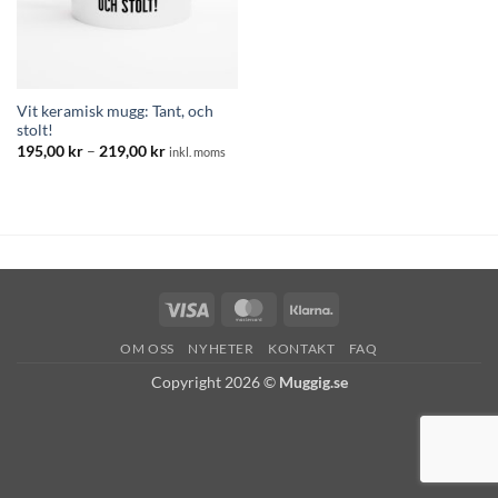
Vit keramisk mugg: Tant, och
stolt!
Prisintervall:
195,00
kr
–
219,00
kr
inkl. moms
195,00 kr
till
219,00 kr
Visa
MasterCard
Klarna
OM OSS
NYHETER
KONTAKT
FAQ
Copyright 2026 ©
Muggig.se