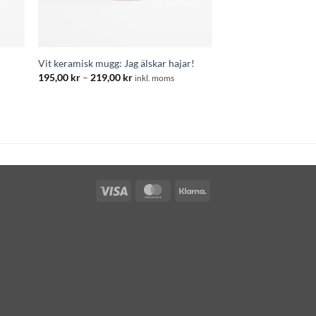
Vit keramisk mugg: Jag älskar hajar!
Prisintervall:
195,00
kr
–
219,00
kr
inkl. moms
195,00 kr
:
till
219,00 kr
Visa
MasterCard
Klarna