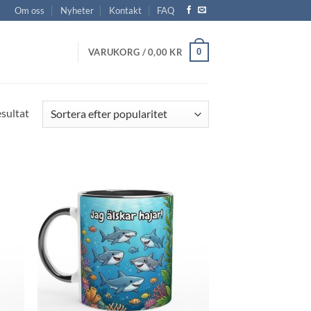
Om oss
Nyheter
Kontakt
FAQ
0
VARUKORG /
0,00
KR
Sortera
esultat
efter
popularitet