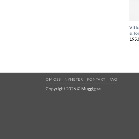
Vit 
& To
195,
OM OSS
NYHETER
KONTAKT
FAQ
Copyright 2026 ©
Muggig.se