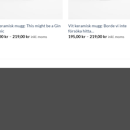
keramisk mugg: This might be a Gin
Vit keramisk mugg: Borde vi inte
nic
försöka hitta…
Prisintervall:
Prisintervall
00
kr
–
219,00
kr
195,00
kr
–
219,00
kr
inkl. moms
inkl. moms
195,00 kr
195,00 kr
till
till
219,00 kr
219,00 kr