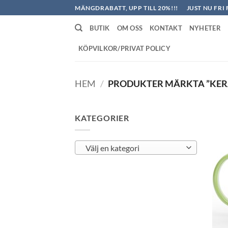
Skip
MÄNGDRABATT, UPP TILL 20%!!!
JUST NU FRI 
to
BUTIK
OM OSS
KONTAKT
NYHETER
content
KÖPVILKOR/PRIVAT POLICY
HEM
/
PRODUKTER MÄRKTA ”KE
KATEGORIER
Välj en kategori