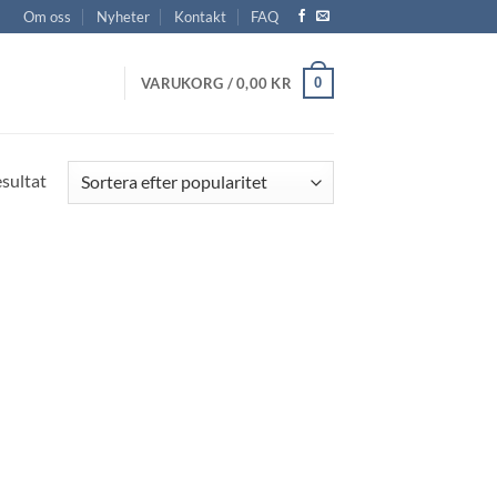
Om oss
Nyheter
Kontakt
FAQ
0
VARUKORG /
0,00
KR
esultat