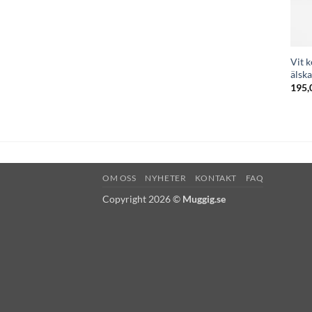
Vit k
älsk
195,
OM OSS
NYHETER
KONTAKT
FAQ
Copyright 2026 ©
Muggig.se