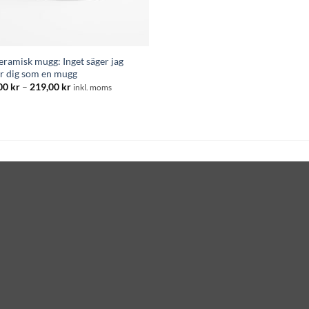
eramisk mugg: Inget säger jag
ar dig som en mugg
Prisintervall:
00
kr
–
219,00
kr
inkl. moms
195,00 kr
till
219,00 kr