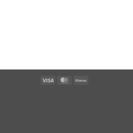
Visa
MasterCard
Klarna