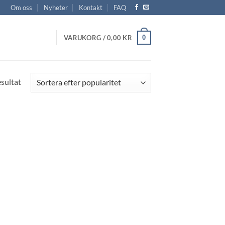
Om oss
Nyheter
Kontakt
FAQ
0
VARUKORG /
0,00
KR
esultat