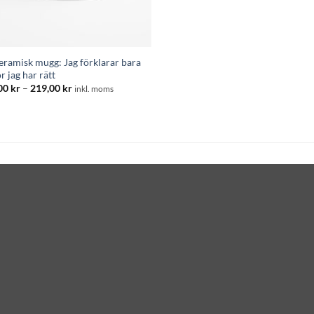
keramisk mugg: Jag förklarar bara
r jag har rätt
Prisintervall:
00
kr
–
219,00
kr
inkl. moms
195,00 kr
till
219,00 kr