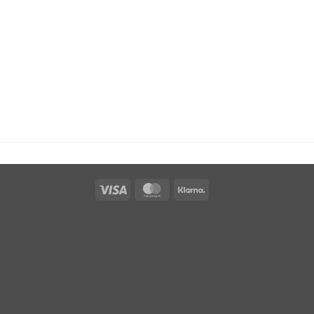
Visa
MasterCard
Klarna