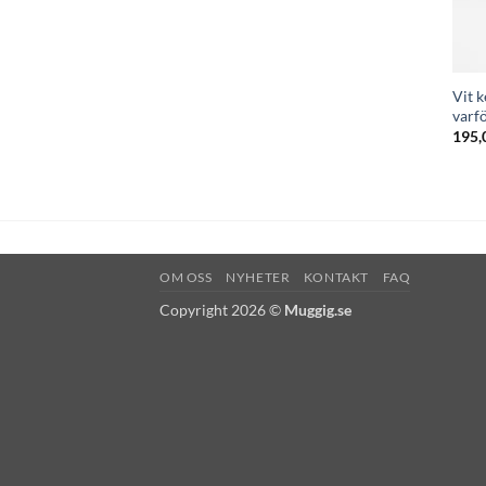
Vit 
varfö
195,
OM OSS
NYHETER
KONTAKT
FAQ
Copyright 2026 ©
Muggig.se