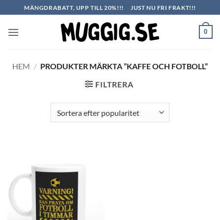
Skip
MÄNGDRABATT, UPP TILL 20%!!!
JUST NU FRI FRAKT!!!
to
content
0
HEM
/
PRODUKTER MÄRKTA ”KAFFE OCH FOTBOLL”
FILTRERA