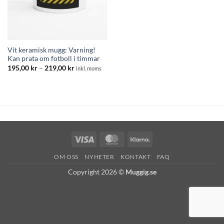
Vit keramisk mugg: Varning!
Kan prata om fotboll i timmar
Prisintervall:
195,00
kr
–
219,00
kr
inkl. moms
195,00 kr
till
219,00 kr
Visa
MasterCard
Klarna
OM OSS
NYHETER
KONTAKT
FAQ
Copyright 2026 ©
Muggig.se