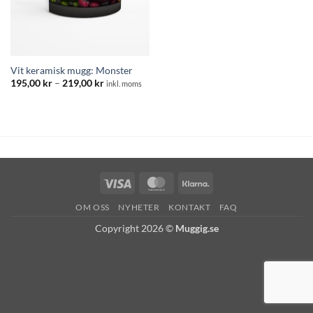
Vit keramisk mugg: Monster
Prisintervall:
195,00
kr
–
219,00
kr
inkl. moms
195,00 kr
till
219,00 kr
Visa
MasterCard
Klarna
OM OSS
NYHETER
KONTAKT
FAQ
Copyright 2026 ©
Muggig.se