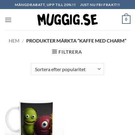
Skip
MÄNGDRABATT, UPP TILL 20%!!!
JUST NU FRI FRAKT!!!
to
content
0
HEM
/
PRODUKTER MÄRKTA ”KAFFE MED CHARM”
FILTRERA