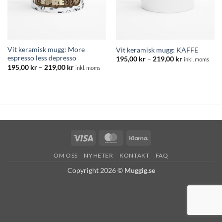
Vit keramisk mugg: More
Vit keramisk mugg: KAFFE
espresso less depresso
Prisintervall:
195,00
kr
–
219,00
kr
inkl. moms
195,00 kr
Prisintervall:
195,00
kr
–
219,00
kr
inkl. moms
till
195,00 kr
219,00 kr
till
219,00 kr
Visa
MasterCard
Klarna
OM OSS
NYHETER
KONTAKT
FAQ
Copyright 2026 ©
Muggig.se