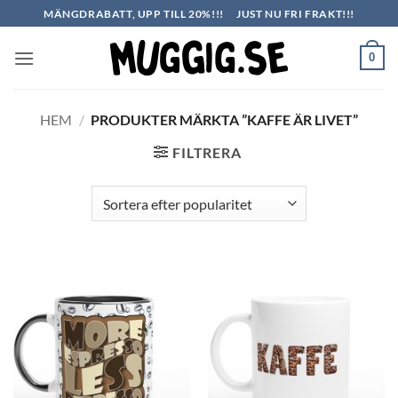
Skip
MÄNGDRABATT, UPP TILL 20%!!!
JUST NU FRI FRAKT!!!
to
content
0
HEM
/
PRODUKTER MÄRKTA ”KAFFE ÄR LIVET”
FILTRERA